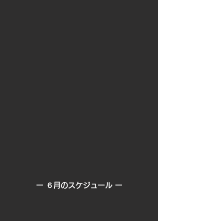
ー ６
月のスケジュール ー