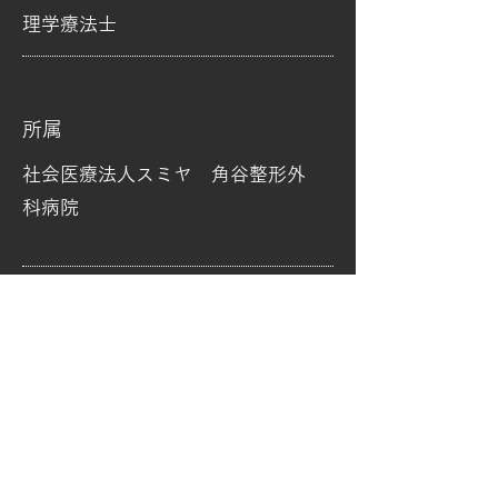
理学療法士
所属
社会医療法人スミヤ 角谷整形外
科病院
アルテリーヴォ和歌山
〒640-8433 和歌山県和歌山市中野31-1
​スーパーセンターオークワパームシティ和歌山店3F
TEL: 073-488-3288 FAX: 073-488-3289