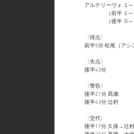
アルテリーヴォ １─１
　　　　（前半 １─
　　　　（後半 ０─
〈得点〉
前半5分 松尾（アシ
〈失点〉
後半43分
〈警告〉
後半21分 髙瀨
後半43分 辻村
〈交代〉
後半17分 久保→辻