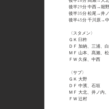
後半28分 髙瀨→大
後半29分 中西→堀
後半35分 松尾→井
後半45分 千川原→
〈スタメン〉
ＧＫ 臼杵
ＤＦ 加納、三浦、
ＭＦ 山本、髙瀨、
ＦＷ 久保、中西
〈サブ〉
ＧＫ 大野
ＤＦ 中濱、石垣
ＭＦ 大北、井ノ内
ＦＷ 辻村