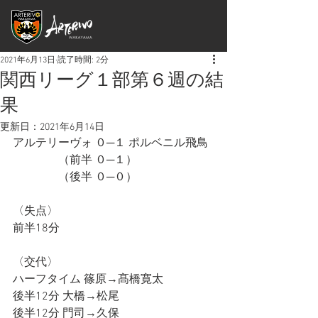
2021年6月13日
読了時間: 2分
関西リーグ１部第６週の結
果
更新日：
2021年6月14日
アルテリーヴォ ０─１ ポルベニル飛鳥
　　　　（前半 ０─１）
　　　　（後半 ０─０）
〈失点〉
前半18分
〈交代〉
ハーフタイム 篠原→髙橋寛太
後半12分 大橋→松尾
後半12分 門司→久保