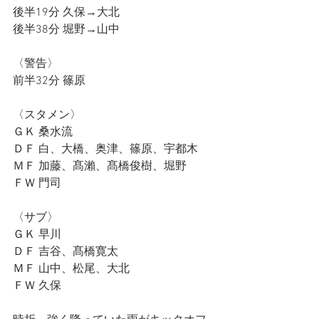
後半19分 久保→大北
後半38分 堀野→山中
〈警告〉
前半32分 篠原
〈スタメン〉
ＧＫ 桑水流
ＤＦ 白、大橋、奥津、篠原、宇都木
ＭＦ 加藤、髙瀨、髙橋俊樹、堀野
ＦＷ 門司
〈サブ〉
ＧＫ 早川
ＤＦ 吉谷、髙橋寛太
ＭＦ 山中、松尾、大北
ＦＷ 久保