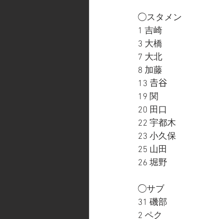
◯スタメン
1 吉崎
3 大橋
7 大北
8 加藤
13 𠮷谷
19 関
20 田口
22 宇都木
23 小久保
25 山田
26 堀野
◯サブ
31 磯部
2 ペク