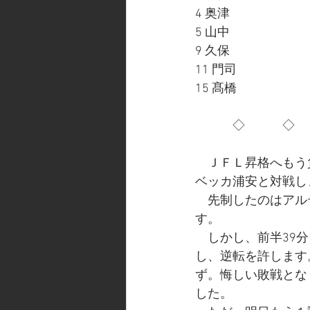
4 奥津
5 山中
9 久保
11 門司
15 髙橋
　　　◇　　　◇　
　ＪＦＬ昇格へもう
ベッカ浦安と対戦し
　先制したのはアル
す。
　しかし、前半39
し、逆転を許します
ず。悔しい敗戦とな
した。