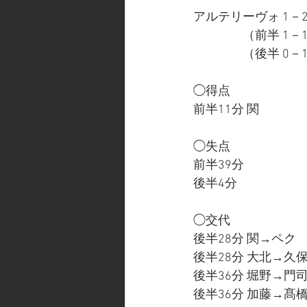
アルテリーヴォ 1－
　　　　（前半 1－
　　　　（後半 0－
◯得点
前半11分 関
◯失点
前半39分 
後半4分 
◯交代
後半28分 関→ペク
後半28分 大北→久
後半36分 堀野→門
後半36分 加藤→髙