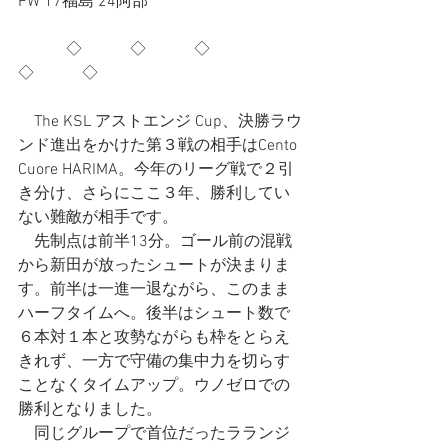
FW 17福島 24阿部
　　　◇　　　◇　　　◇　　　
◇　　　◇
　The KSL アストエンジ Cup、決勝ラウ
ンド進出をかけた第３戦の相手はCento 
Cuore HARIMA。今年のリーグ戦で２引
き分け、さらにここ３年、勝利してい
ない難敵が相手です。
　先制点は前半13分。ゴール前の混戦
から新田が放ったシュートが決まりま
す。前半は一進一退ながら、このまま
ハーフタイムへ。後半はシュート数で
６本対１本と攻勢ながらも枠をとらえ
きれず、一方で守備の集中力を切らす
ことなくタイムアップ。ウノゼロでの
勝利となりました。
　同じグループで首位だったラランジ