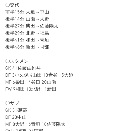
〇交代
前半15分 大迫→中山
後半14分 山瀬→大野
後半27分 柴田→佐藤陽太
後半29分 北野→福島
後半41分 和田→青垣
後半46分 新田→阿部
〇スタメン
GK 41佐藤由維斗
DF 3小久保 4山田 13𠮷谷 15大迫
MF 6柴田 14谷口 20山瀬
FW 9和田 10北野 11新田
〇サブ
GK 31磯部
DF 23中山
MF 8大野 16青垣 18佐藤陽太